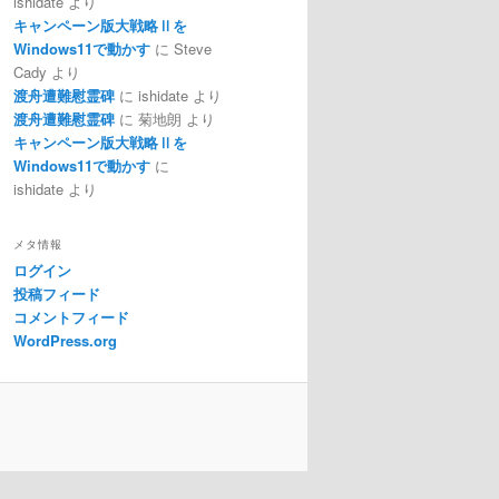
ishidate
より
キャンペーン版大戦略Ⅱを
Windows11で動かす
に
Steve
Cady
より
渡舟遭難慰霊碑
に
ishidate
より
渡舟遭難慰霊碑
に
菊地朗
より
キャンペーン版大戦略Ⅱを
Windows11で動かす
に
ishidate
より
メタ情報
ログイン
投稿フィード
コメントフィード
WordPress.org