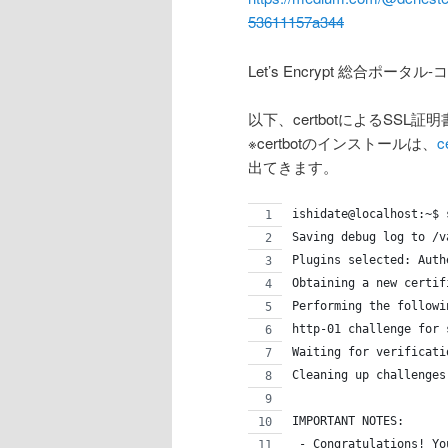
53611157a344
Let’s Encrypt 総合ポ
以下、certbotによるSSL
※certbotのインストールは、
c
出てきます。
ishidate@localhost:~$ 
Saving debug log to /v
Plugins selected: Auth
Obtaining a new certif
Performing the followi
http-01 challenge for 
Waiting for verificati
Cleaning up challenges
IMPORTANT NOTES:
 - Congratulations! Yo