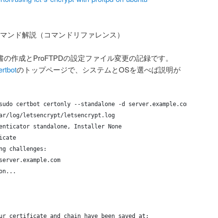
ータル-コマンド解説（コマンドリファレンス）
証明書の作成とProFTPDの設定ファイル変更の記録です。
ertbot
のトップページで、システムとOSを選べば説明が
sudo certbot certonly --standalone -d server.example.com
ar/log/letsencrypt/letsencrypt.log
enticator standalone, Installer None
icate
ng challenges:
server.example.com
on...
ur certificate and chain have been saved at: