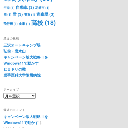
自動車
(3)
空港
(1)
花巻市
(1)
雪
(3)
青森県
(3)
酒
(1)
雫石
(1)
高校
(18)
飛行機
(1)
食事
(1)
最近の投稿
三沢オートキャンプ場
弘前・岩木山
キャンペーン版大戦略Ⅱを
Windows11で動かす
ヒヨドリの雛
岩手医科大学附属病院
アーカイブ
ア
ー
カ
最近のコメント
イ
キャンペーン版大戦略Ⅱを
ブ
Windows11で動かす
に