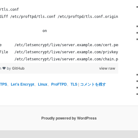
/tls.conf
diff /etc/proftpd/tls.conf /etc/proftpd/tls.conf.original 
                    on
e      /etc/letsencrypt/live/server.example.com/cert.pem
File   /etc/letsencrypt/live/server.example.com/privkey.pem
       /etc/letsencrypt/live/server.example.com/chain.pem
th ❤ by
GitHub
view raw
FTPS
、
Let's Encrypt
、
Linux
、
ProFTPD
、
TLS
|
コメントを残す
Proudly powered by WordPress