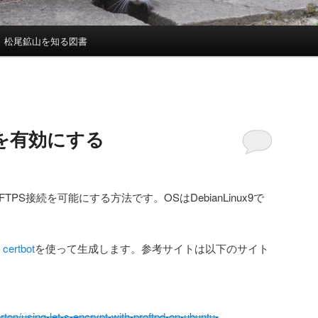
松尾鉱山を知る図書
LSを有効にする
FTPS接続を可能にする方法です。OSはDebianLinux9で
、
certbot
を使って生成します。参考サイトは以下のサイト
on/using-let-s-encrypt-with-proftpd-on-ubuntu-