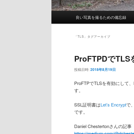
メ
良い写真を撮るための備忘録
イ
ン
メ
「
TLS
」タグアーカイブ
ニ
ュ
ProFTPDでT
ー
投稿日時:
2018年8月19日
ProFTPでTLSを有効にして、
す。
SSL証明書は
Let’s Encrypt
で
です。
Daniel Chestertonさんの記事
https://medium.com/@dchestert