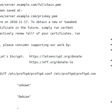
ve/server.example.com/fullchain.pem
een saved at:
ve/server.example.com/privkey.pem
re on 2018-11-17. To obtain a new or tweaked
tificate in the future, simply run certbot
actively renew *all* of your certificates, run
, please consider supporting our work by:
Let's Encrypt:   https://letsencrypt.org/donate
                 https://eff.org/donate-le
diff /etc/proftpd/proftpd.conf /etc/proftpd/proftpd.conf.org 
          "unkown"
          "Debian"
          ~