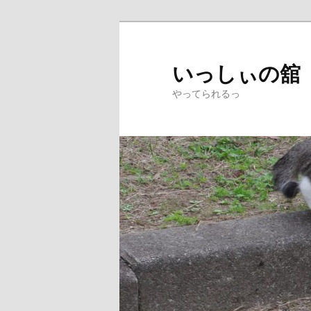
メ
サ
イ
ブ
ン
コ
いっしぃの舘
コ
ン
やってられるっ
ン
テ
テ
ン
ン
ツ
ツ
へ
へ
移
移
動
動