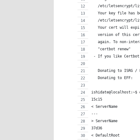
   /etc/letsencrypt/li
   Your key file has b
   /etc/letsencrypt/li
   Your cert will expi
   version of this cer
   again. To non-inter
   "certbot renew"
 - If you like Certbot
   Donating to ISRG / 
   Donating to EFF:   
ishidate@localhost:~$ 
15c15
< ServerName          
---
> ServerName          
37d36
< DefaultRoot         