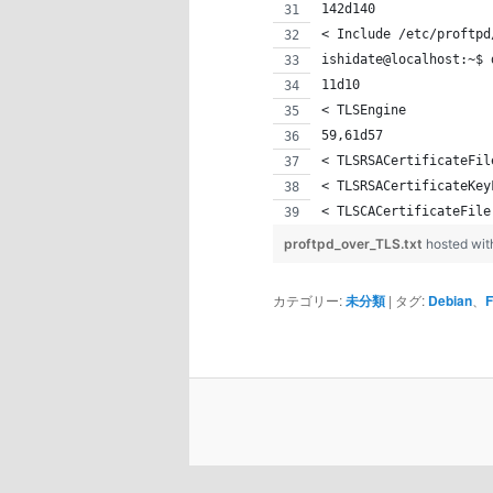
142d140
< Include /etc/proftpd
ishidate@localhost:~$ 
11d10
< TLSEngine           
59,61d57
< TLSRSACertificateFil
< TLSRSACertificateKey
< TLSCACertificateFile
proftpd_over_TLS.txt
hosted wi
カテゴリー:
未分類
|
タグ:
Debian
、