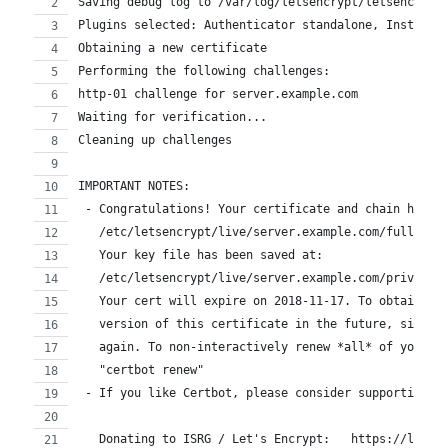
Saving debug log to /var/log/letsencrypt/letsencrypt
Plugins selected: Authenticator standalone, Installe
Obtaining a new certificate
Performing the following challenges:
http-01 challenge for server.example.com
Waiting for verification...
Cleaning up challenges
IMPORTANT NOTES:
 - Congratulations! Your certificate and chain have 
   /etc/letsencrypt/live/server.example.com/fullchai
   Your key file has been saved at:
   /etc/letsencrypt/live/server.example.com/privkey.
   Your cert will expire on 2018-11-17. To obtain a 
   version of this certificate in the future, simply
   again. To non-interactively renew *all* of your c
   "certbot renew"
 - If you like Certbot, please consider supporting o
   Donating to ISRG / Let's Encrypt:   https://letse