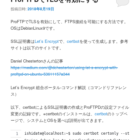
投稿日時:
2018年8月19日
ProFTPでTLSを有効にして、FTPS接続を可能にする方法です。
OSはDebianLinux9です。
SSL証明書は
Let’s Encrypt
で、
certbot
を使って生成します。参考
サイトは以下のサイトです。
Daniel Chestertonさんの記事
https://medium.com/@dchesterton/using-let-s-encrypt-with-
proftpd-on-ubuntu-53611157a344
Let’s Encrypt 総合ポータル-コマンド解説（コマンドリファレン
ス）
以下、certbotによるSSL証明書の作成とProFTPDの設定ファイル
変更の記録です。※certbotのインストールは、
certbot
のトップペ
ージで、システムとOSを選べば説明が出てきます。
ishidate@localhost:~$ sudo certbot certonly --standa