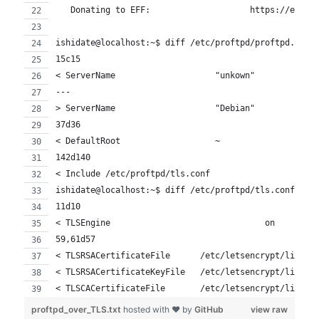
   Donating to EFF:                    https://eff.o
ishidate@localhost:~$ diff /etc/proftpd/proftpd.conf
15c15
< ServerName                    "unkown"
---
> ServerName                    "Debian"
37d36
< DefaultRoot                   ~
142d140
< Include /etc/proftpd/tls.conf
ishidate@localhost:~$ diff /etc/proftpd/tls.conf /et
11d10
< TLSEngine                               on
59,61d57
< TLSRSACertificateFile      /etc/letsencrypt/live/s
< TLSRSACertificateKeyFile   /etc/letsencrypt/live/s
< TLSCACertificateFile       /etc/letsencrypt/live/s
proftpd_over_TLS.txt
hosted with ❤ by
GitHub
view raw