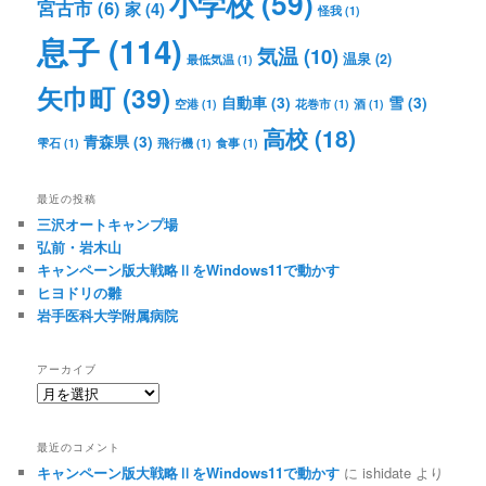
小学校
(59)
宮古市
(6)
家
(4)
怪我
(1)
息子
(114)
気温
(10)
温泉
(2)
最低気温
(1)
矢巾町
(39)
自動車
(3)
雪
(3)
空港
(1)
花巻市
(1)
酒
(1)
高校
(18)
青森県
(3)
雫石
(1)
飛行機
(1)
食事
(1)
最近の投稿
三沢オートキャンプ場
弘前・岩木山
キャンペーン版大戦略ⅡをWindows11で動かす
ヒヨドリの雛
岩手医科大学附属病院
アーカイブ
ア
ー
カ
最近のコメント
イ
キャンペーン版大戦略ⅡをWindows11で動かす
に
ishidate
より
ブ