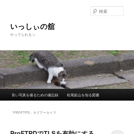
メ
サ
イ
ブ
検
ン
コ
索
コ
ン
いっしぃの舘
ン
テ
やってられるっ
テ
ン
ン
ツ
ツ
へ
へ
移
移
動
動
メ
良い写真を撮るための備忘録
松尾鉱山を知る図書
イ
ン
メ
「
PROFTPD
」タグアーカイブ
ニ
ュ
ー
ProFTPDでTLSを有効にする