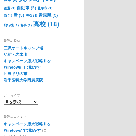
自動車
(3)
空港
(1)
花巻市
(1)
雪
(3)
青森県
(3)
酒
(1)
雫石
(1)
高校
(18)
飛行機
(1)
食事
(1)
最近の投稿
三沢オートキャンプ場
弘前・岩木山
キャンペーン版大戦略Ⅱを
Windows11で動かす
ヒヨドリの雛
岩手医科大学附属病院
アーカイブ
ア
ー
カ
最近のコメント
イ
キャンペーン版大戦略Ⅱを
ブ
Windows11で動かす
に