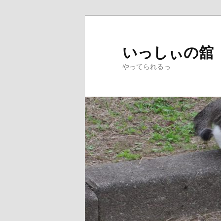
メ
サ
イ
ブ
ン
コ
いっしぃの舘
コ
ン
やってられるっ
ン
テ
テ
ン
ン
ツ
ツ
へ
へ
移
移
動
動