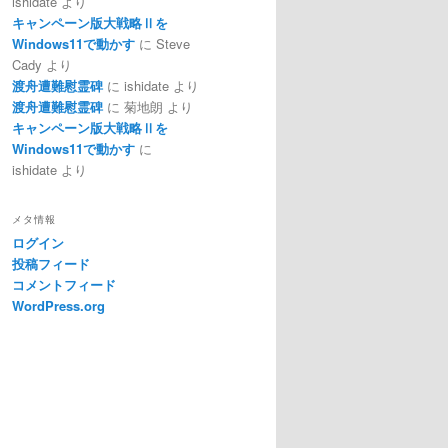
ishidate
より
キャンペーン版大戦略Ⅱを
Windows11で動かす
に
Steve
Cady
より
渡舟遭難慰霊碑
に
ishidate
より
渡舟遭難慰霊碑
に
菊地朗
より
キャンペーン版大戦略Ⅱを
Windows11で動かす
に
ishidate
より
メタ情報
ログイン
投稿フィード
コメントフィード
WordPress.org