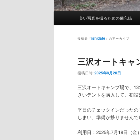
メ
良い写真を撮るための備忘録
イ
ン
メ
ishidate
投稿者「
」のアーカイブ
ニ
ュ
三沢オートキャ
ー
投稿日時:
2025年8月28日
三沢オートキャンプ場で、1
きいテントを購入して、初設
平日のチェックインだったの
しまい、準備が捗りませんで
利用日：2025年7月18日（金