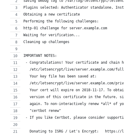
Saving debug log to /var/log/letsencrypt/letsencrypt
Plugins selected: Authenticator standalone, Installe
Obtaining a new certificate
Performing the following challenges:
http-01 challenge for server.example.com
Waiting for verification...
Cleaning up challenges
IMPORTANT NOTES:
 - Congratulations! Your certificate and chain have 
   /etc/letsencrypt/live/server.example.com/fullchai
   Your key file has been saved at:
   /etc/letsencrypt/live/server.example.com/privkey.
   Your cert will expire on 2018-11-17. To obtain a 
   version of this certificate in the future, simply
   again. To non-interactively renew *all* of your c
   "certbot renew"
 - If you like Certbot, please consider supporting o
   Donating to ISRG / Let's Encrypt:   https://letse