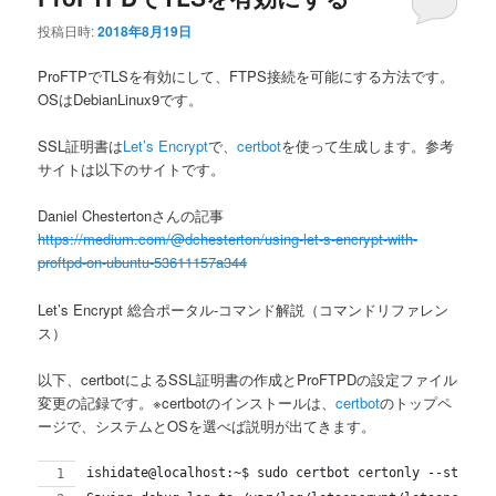
投稿日時:
2018年8月19日
ProFTPでTLSを有効にして、FTPS接続を可能にする方法です。
OSはDebianLinux9です。
SSL証明書は
Let’s Encrypt
で、
certbot
を使って生成します。参考
サイトは以下のサイトです。
Daniel Chestertonさんの記事
https://medium.com/@dchesterton/using-let-s-encrypt-with-
proftpd-on-ubuntu-53611157a344
Let’s Encrypt 総合ポータル-コマンド解説（コマンドリファレン
ス）
以下、certbotによるSSL証明書の作成とProFTPDの設定ファイル
変更の記録です。※certbotのインストールは、
certbot
のトップペ
ージで、システムとOSを選べば説明が出てきます。
ishidate@localhost:~$ sudo certbot certonly --standa