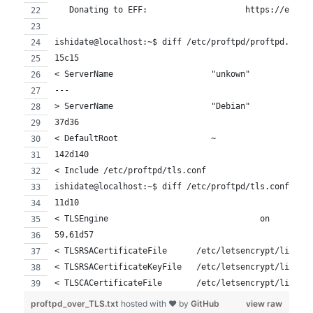
   Donating to EFF:                    https://eff.o
ishidate@localhost:~$ diff /etc/proftpd/proftpd.conf
15c15
< ServerName                    "unkown"
---
> ServerName                    "Debian"
37d36
< DefaultRoot                   ~
142d140
< Include /etc/proftpd/tls.conf
ishidate@localhost:~$ diff /etc/proftpd/tls.conf /et
11d10
< TLSEngine                               on
59,61d57
< TLSRSACertificateFile      /etc/letsencrypt/live/s
< TLSRSACertificateKeyFile   /etc/letsencrypt/live/s
< TLSCACertificateFile       /etc/letsencrypt/live/s
proftpd_over_TLS.txt
hosted with ❤ by
GitHub
view raw