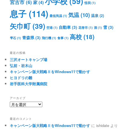
小学校
(59)
宮古市
(6)
家
(4)
怪我
(1)
息子
(114)
気温
(10)
温泉
(2)
最低気温
(1)
矢巾町
(39)
自動車
(3)
雪
(3)
空港
(1)
花巻市
(1)
酒
(1)
高校
(18)
青森県
(3)
雫石
(1)
飛行機
(1)
食事
(1)
最近の投稿
三沢オートキャンプ場
弘前・岩木山
キャンペーン版大戦略ⅡをWindows11で動かす
ヒヨドリの雛
岩手医科大学附属病院
アーカイブ
ア
ー
カ
最近のコメント
イ
キャンペーン版大戦略ⅡをWindows11で動かす
に
ishidate
より
ブ