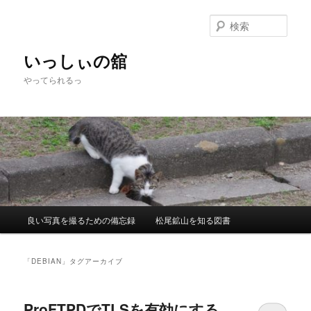
メ
サ
イ
ブ
検
ン
コ
索
コ
ン
いっしぃの舘
ン
テ
やってられるっ
テ
ン
ン
ツ
ツ
へ
へ
移
移
動
動
メ
良い写真を撮るための備忘録
松尾鉱山を知る図書
イ
ン
メ
「
DEBIAN
」タグアーカイブ
ニ
ュ
ー
ProFTPDでTLSを有効にする