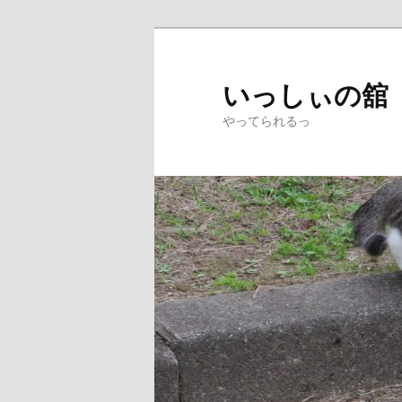
メ
サ
イ
ブ
ン
コ
いっしぃの舘
コ
ン
やってられるっ
ン
テ
テ
ン
ン
ツ
ツ
へ
へ
移
移
動
動