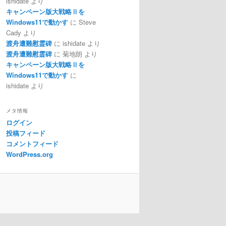
ishidate
より
キャンペーン版大戦略Ⅱを
Windows11で動かす
に
Steve
Cady
より
渡舟遭難慰霊碑
に
ishidate
より
渡舟遭難慰霊碑
に
菊地朗
より
キャンペーン版大戦略Ⅱを
Windows11で動かす
に
ishidate
より
メタ情報
ログイン
投稿フィード
コメントフィード
WordPress.org