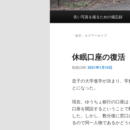
メ
良い写真を撮るための備忘録
イ
ン
メ
「
金沢
」タグアーカイブ
ニ
ュ
休眠口座の復活
ー
投稿日時:
2021年1月10日
息子の大学進学が決まり、学
とになった。
現在、ゆうちょ銀行の口座は
口座を開設するということで
した。しかし、数分後に窓口
るので同一人物であるかどう