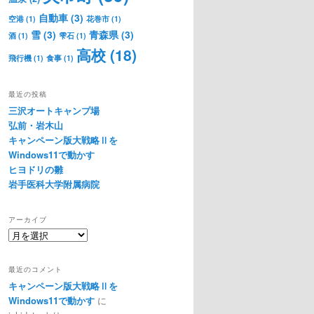
自動車
(3)
空港
(1)
花巻市
(1)
雪
(3)
青森県
(3)
酒
(1)
雫石
(1)
高校
(18)
飛行機
(1)
食事
(1)
最近の投稿
三沢オートキャンプ場
弘前・岩木山
キャンペーン版大戦略Ⅱを
Windows11で動かす
ヒヨドリの雛
岩手医科大学附属病院
アーカイブ
ア
ー
カ
最近のコメント
イ
キャンペーン版大戦略Ⅱを
ブ
Windows11で動かす
に