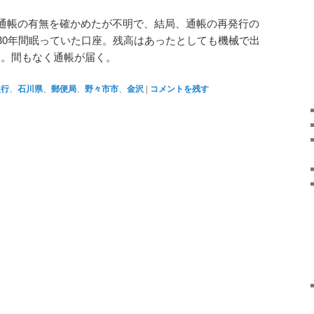
通帳の有無を確かめたが不明で、結局、通帳の再発行の
30年間眠っていた口座。残高はあったとしても機械で出
ろう。間もなく通帳が届く。
銀行
、
石川県
、
郵便局
、
野々市市
、
金沢
|
コメントを残す