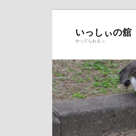
メ
サ
イ
ブ
ン
コ
いっしぃの舘
コ
ン
やってられるっ
ン
テ
テ
ン
ン
ツ
ツ
へ
へ
移
移
動
動