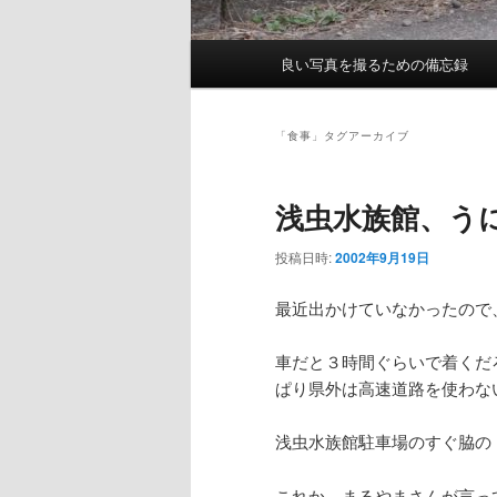
メ
良い写真を撮るための備忘録
イ
ン
メ
「
食事
」タグアーカイブ
ニ
ュ
浅虫水族館、う
ー
投稿日時:
2002年9月19日
最近出かけていなかったので
車だと３時間ぐらいで着くだ
ぱり県外は高速道路を使わな
浅虫水族館駐車場のすぐ脇の
これか、まるやまさんが言っ