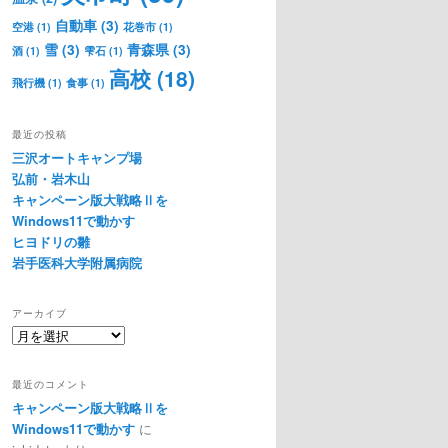
自動車
(3)
空港
(1)
花巻市
(1)
雪
(3)
青森県
(3)
酒
(1)
雫石
(1)
高校
(18)
飛行機
(1)
食事
(1)
最近の投稿
三沢オートキャンプ場
弘前・岩木山
キャンペーン版大戦略Ⅱを
Windows11で動かす
ヒヨドリの雛
岩手医科大学附属病院
アーカイブ
ア
ー
カ
最近のコメント
イ
キャンペーン版大戦略Ⅱを
ブ
Windows11で動かす
に