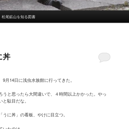
松尾鉱山を知る図書
に丼
、9月14日に浅虫水族館に行ってきた。
ろうと思ったら大間違いで、４時間以上かかった。やっ
いと駄目だな。
「うに丼」の看板、やけに目立つ。
ていたのは。