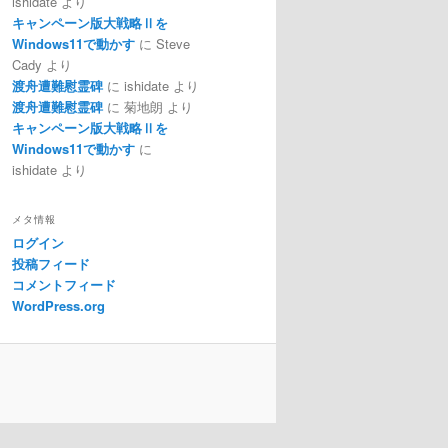
ishidate
より
キャンペーン版大戦略Ⅱを
Windows11で動かす
に
Steve
Cady
より
渡舟遭難慰霊碑
に
ishidate
より
渡舟遭難慰霊碑
に
菊地朗
より
キャンペーン版大戦略Ⅱを
Windows11で動かす
に
ishidate
より
メタ情報
ログイン
投稿フィード
コメントフィード
WordPress.org