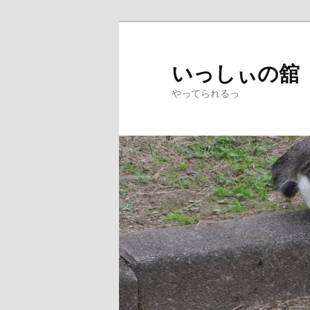
メ
サ
イ
ブ
ン
コ
いっしぃの舘
コ
ン
やってられるっ
ン
テ
テ
ン
ン
ツ
ツ
へ
へ
移
移
動
動