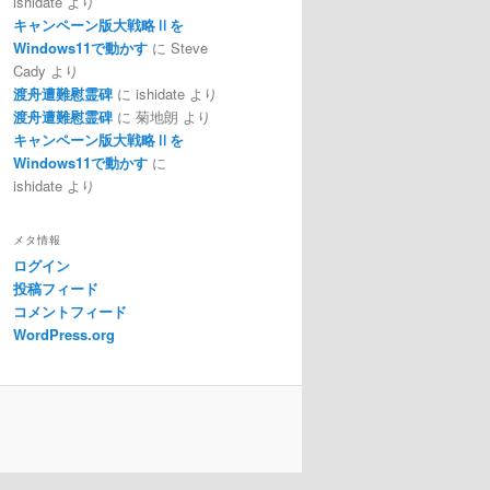
ishidate
より
キャンペーン版大戦略Ⅱを
Windows11で動かす
に
Steve
Cady
より
渡舟遭難慰霊碑
に
ishidate
より
渡舟遭難慰霊碑
に
菊地朗
より
キャンペーン版大戦略Ⅱを
Windows11で動かす
に
ishidate
より
メタ情報
ログイン
投稿フィード
コメントフィード
WordPress.org