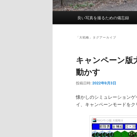
メ
良い写真を撮るための備忘録
イ
ン
メ
「
大戦略
」タグアーカイブ
ニ
ュ
キャンペーン版大戦
ー
動かす
投稿日時:
2022年9月3日
懐かしのシミュレーションゲ
イ、キャンペーンモードをク