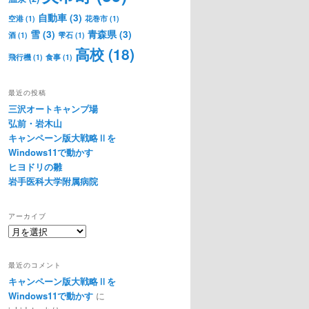
自動車
(3)
空港
(1)
花巻市
(1)
雪
(3)
青森県
(3)
酒
(1)
雫石
(1)
高校
(18)
飛行機
(1)
食事
(1)
最近の投稿
三沢オートキャンプ場
弘前・岩木山
キャンペーン版大戦略Ⅱを
Windows11で動かす
ヒヨドリの雛
岩手医科大学附属病院
アーカイブ
ア
ー
カ
最近のコメント
イ
キャンペーン版大戦略Ⅱを
ブ
Windows11で動かす
に