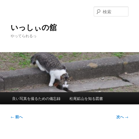
メ
イ
検
ン
索
コ
いっしぃの舘
ン
やってられるっ
テ
ン
ツ
へ
移
動
メ
良い写真を撮るための備忘録
松尾鉱山を知る図書
イ
ン
メ
投
←
前へ
次へ
→
ニ
稿
ュ
ナ
ー
ビ