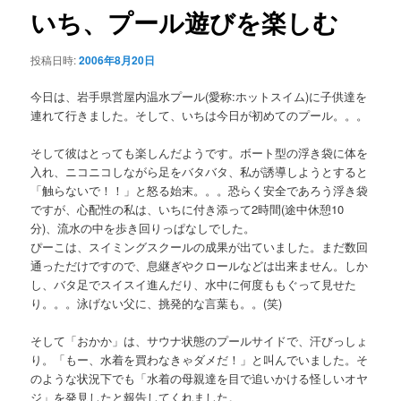
ゲ
いち、プール遊びを楽しむ
ー
シ
投稿日時:
2006年8月20日
ョ
ン
今日は、岩手県営屋内温水プール(愛称:ホットスイム)に子供達を
連れて行きました。そして、いちは今日が初めてのプール。。。
そして彼はとっても楽しんだようです。ボート型の浮き袋に体を
入れ、ニコニコしながら足をバタバタ、私が誘導しようとすると
「触らないで！！」と怒る始末。。。恐らく安全であろう浮き袋
ですが、心配性の私は、いちに付き添って2時間(途中休憩10
分)、流水の中を歩き回りっぱなしでした。
ぴーこは、スイミングスクールの成果が出ていました。まだ数回
通っただけですので、息継ぎやクロールなどは出来ません。しか
し、バタ足でスイスイ進んだり、水中に何度ももぐって見せた
り。。。泳げない父に、挑発的な言葉も。。(笑)
そして「おかか」は、サウナ状態のプールサイドで、汗びっしょ
り。「もー、水着を買わなきゃダメだ！」と叫んでいました。そ
のような状況下でも「水着の母親達を目で追いかける怪しいオヤ
ジ」を発見したと報告してくれました。