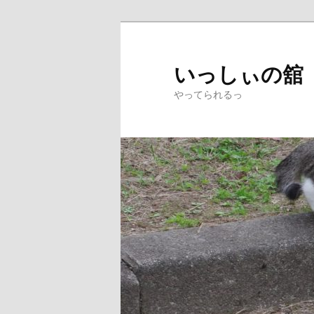
メ
イ
ン
いっしぃの舘
コ
やってられるっ
ン
テ
ン
ツ
へ
移
動