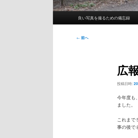
メ
良い写真を撮るための備忘録
イ
ン
メ
投
←
前へ
ニ
稿
ュ
ナ
ー
ビ
広
ゲ
ー
シ
投稿日時:
2
ョ
ン
今年度も
ました。
これまで
事の後で