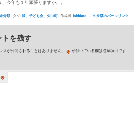
う、今年も１年頑張りますか。。
未分類
タグ:
娘
、
子ども会
、
矢巾町
作成者:
ishidate
この投稿のパーマリンク
ントを残す
※
レスが公開されることはありません。
が付いている欄は必須項目です
※