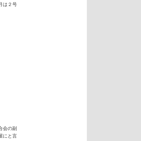
月は２号
合会の副
屋にと言