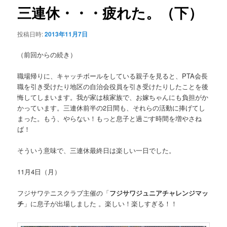
ゲ
三連休・・・疲れた。（下）
ー
シ
投稿日時:
2013年11月7日
ョ
ン
（前回からの続き）
職場帰りに、キャッチボールをしている親子を見ると、PTA会長
職を引き受けたり地区の自治会役員を引き受けたりしたことを後
悔してしまいます。我が家は核家族で、お嫁ちゃんにも負担がか
かっています。三連休前半の2日間も、それらの活動に捧げてし
まった。もう、やらない！もっと息子と過ごす時間を増やさね
ば！
そういう意味で、三連休最終日は楽しい一日でした。
11月4日（月）
フジサワテニスクラブ主催の「
フジサワジュニアチャレンジマッ
チ
」に息子が出場しました 。楽しい！楽しすぎる！！