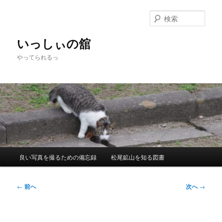
メ
イ
検
ン
索
コ
いっしぃの舘
ン
やってられるっ
テ
ン
ツ
へ
移
動
メ
良い写真を撮るための備忘録
松尾鉱山を知る図書
イ
ン
メ
投
←
前へ
次へ
→
ニ
稿
ュ
ナ
ー
ビ