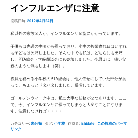
ゲ
インフルエンザに注意
ー
シ
投稿日時:
2012年4月24日
ョ
ン
私以外の家族３人が、インフルエンザＢ型にかかっています。
子供らは先週の中頃から罹っており、小中の授業参観日はいずれ
も子どもは欠席しました。そんな中でも私は、どちらにも出席
し、PTA総会・学級懇談会にも参加しました。今思えば、痛い父
親のような気もします（笑）。
役員を務める小学校のPTA総会は、他人任せにしていた部分があ
って、ちょっとドタバタしました。反省しています。
ゴールデンウィーク中は、私に大事な任務が２つあります。ここ
で、今、インフルエンザに罹ってしまうと大変なことになりま
す。注意しなければ・・・・
カテゴリー:
未分類
タグ:
小学校
作成者:
ishidate
この投稿のパーマ
リンク