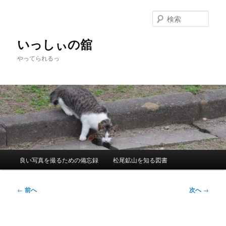
メ
イ
検
ン
索
コ
いっしぃの舘
ン
やってられるっ
テ
ン
ツ
へ
移
動
メ
良い写真を撮るための備忘録
松尾鉱山を知る図書
イ
ン
メ
投
←
前へ
次へ
→
ニ
稿
ュ
ナ
ー
ビ