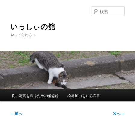
メ
イ
検
ン
索
コ
いっしぃの舘
ン
やってられるっ
テ
ン
ツ
へ
移
動
メ
良い写真を撮るための備忘録
松尾鉱山を知る図書
イ
ン
メ
投
←
前へ
次へ
→
ニ
稿
ュ
ナ
ー
ビ