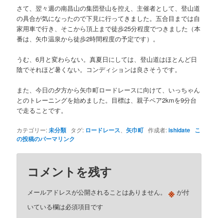
さて、翌々週の南昌山の集団登山を控え、主催者として、登山道
の具合が気になったので下見に行ってきました。五合目までは自
家用車で行き、そこから頂上まで徒歩25分程度でつきました（本
番は、矢巾温泉から徒歩2時間程度の予定です）。
うむ、6月と変わらない。真夏日にしては、登山道はほとんど日
陰でそれほど暑くない。コンディションは良さそうです。
また、今日の夕方から矢巾町ロードレースに向けて、いっちゃん
とのトレーニングを始めました。目標は、親子ペア2kmを9分台
で走ることです。
カテゴリー:
未分類
タグ:
ロードレース
、
矢巾町
作成者:
ishidate
こ
の投稿のパーマリンク
コメントを残す
※
メールアドレスが公開されることはありません。
が付
いている欄は必須項目です