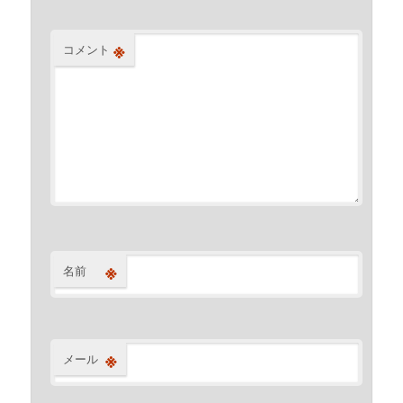
※
コメント
※
名前
※
メール