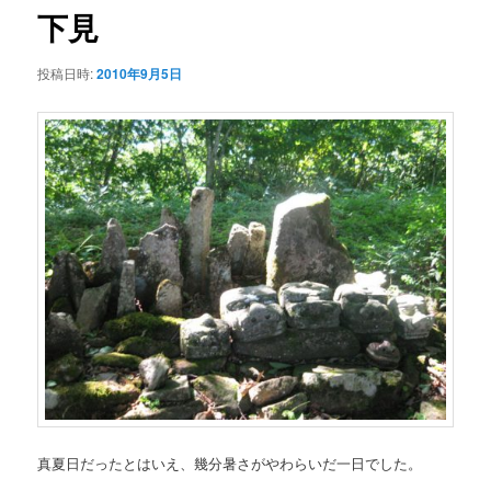
ゲ
下見
ー
シ
投稿日時:
2010年9月5日
ョ
ン
真夏日だったとはいえ、幾分暑さがやわらいだ一日でした。