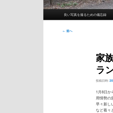
メ
良い写真を撮るための備忘録
イ
ン
メ
投
←
前へ
ニ
稿
ュ
ナ
ー
ビ
家
ゲ
ー
ラ
シ
ョ
ン
投稿日時:
2
1月8日
用情勢の
早々新し
など着々