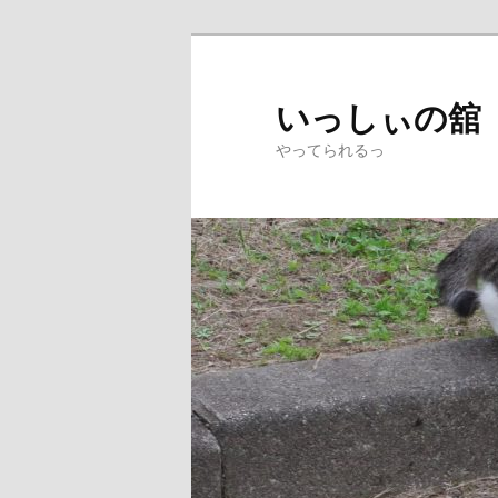
メ
イ
ン
いっしぃの舘
コ
やってられるっ
ン
テ
ン
ツ
へ
移
動