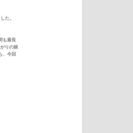
ました。
間も最長
怖がりの娘
も、今回