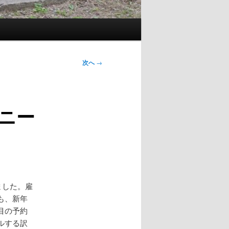
次へ
→
ニー
ました。雇
も、新年
目の予約
ルする訳