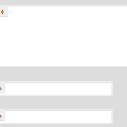
※
※
※