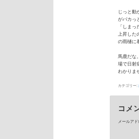
じっと動
がパカっ
「しまっ
上昇した
の雨樋に
馬鹿だな
場で日射
わかりま
カテゴリー:
コメ
メールアド