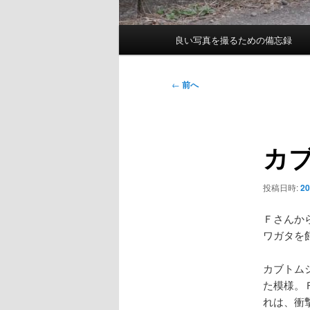
メ
良い写真を撮るための備忘録
イ
ン
メ
投
←
前へ
ニ
稿
ュ
ナ
ー
ビ
カ
ゲ
ー
シ
投稿日時:
2
ョ
ン
Ｆさんか
ワガタを
カブトム
た模様。
れは、衝