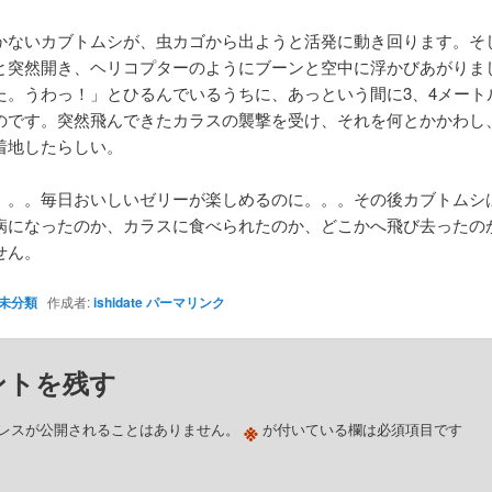
かないカブトムシが、虫カゴから出ようと活発に動き回ります。そ
と突然開き、ヘリコプターのようにブーンと空中に浮かびあがりま
た。うわっ！」とひるんでいるうちに、あっという間に3、4メート
のです。突然飛んできたカラスの襲撃を受け、それを何とかかわし
着地したらしい。
。。。毎日おいしいゼリーが楽しめるのに。。。その後カブトムシ
病になったのか、カラスに食べられたのか、どこかへ飛び去ったの
せん。
未分類
作成者:
ishidate
パーマリンク
ントを残す
※
レスが公開されることはありません。
が付いている欄は必須項目です