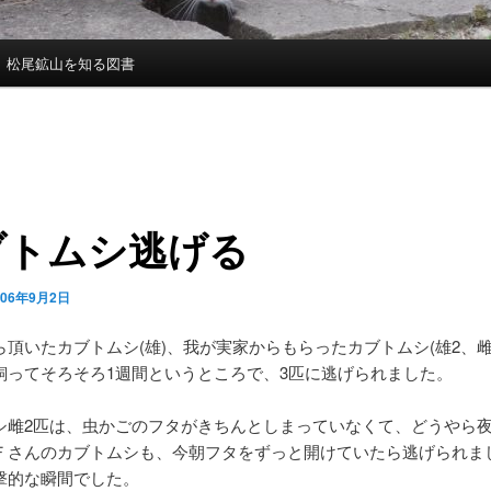
松尾鉱山を知る図書
ブトムシ逃げる
006年9月2日
ら頂いたカブトムシ(雄)、我が実家からもらったカブトムシ(雄2、雌
飼ってそろそろ1週間というところで、3匹に逃げられました。
シ雌2匹は、虫かごのフタがきちんとしまっていなくて、どうやら
Ｆさんのカブトムシも、今朝フタをずっと開けていたら逃げられま
撃的な瞬間でした。