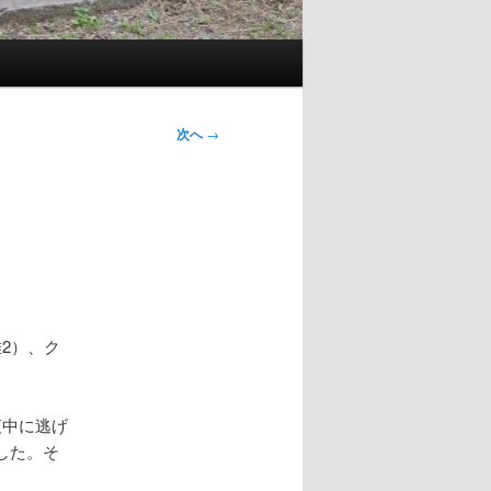
次へ
→
2）、ク
夜中に逃げ
した。そ