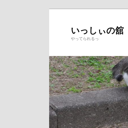
メ
イ
ン
いっしぃの舘
コ
やってられるっ
ン
テ
ン
ツ
へ
移
動