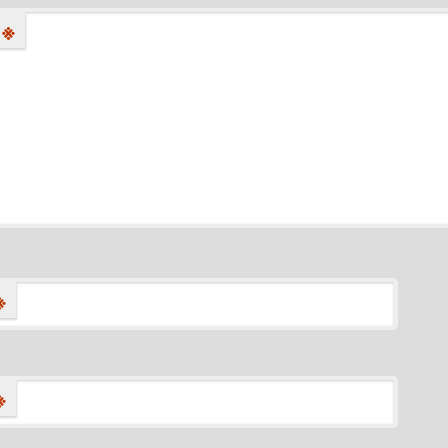
※
※
※