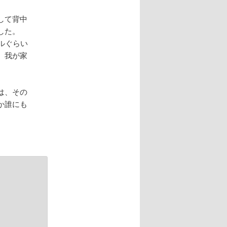
して背中
した。
ルぐらい
、我が家
は、その
か誰にも