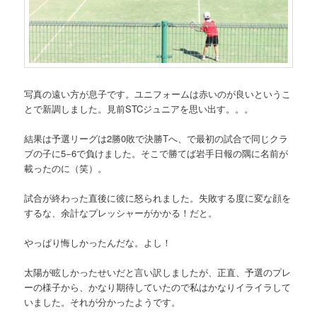
写真の遠い方が息子です。ユニフォームは赤いのが良いというこ
とで新調しました。見前STCジュニアを思い出す。。。
結果は予選リーグは2勝0敗で決勝Tへ、で最初の試合で同じクラ
ブの子に5−6で負けました。そこで勝てば岩手日報の隅に名前が
載ったのに（笑）。
試合が終わった直後に彼に怒られました。失敗する度に変な顔を
するな、余計なプレッシャーがかかる！だと。
やっぱり悔しかったんだな。よし！
太陽が眩しかったせいだと言い訳しましたが、正直、予選のプレ
ーの様子から、かなり期待していたので私はかなりイライラして
いました。それが分かったようです。