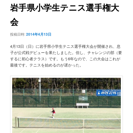
ゲ
岩手県小学生テニス選手権大
ー
シ
会
ョ
ン
投稿日時:
2014年4月13日
4月13日（日）に岩手県小学生テニス選手権大会が開催され、息
子が公式戦デビューを果たしました。但し、チャレンジの部（要
するに初心者クラス）です。もう6年なので、この大会はこれが
最後です。テニスを始めるのが遅かった。