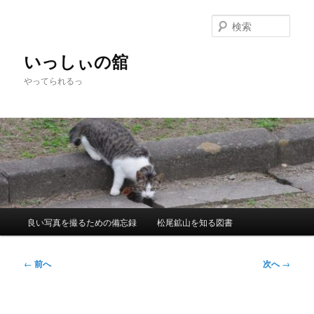
メ
イ
検
ン
索
コ
いっしぃの舘
ン
やってられるっ
テ
ン
ツ
へ
移
動
メ
良い写真を撮るための備忘録
松尾鉱山を知る図書
イ
ン
メ
投
←
前へ
次へ
→
ニ
稿
ュ
ナ
ー
ビ