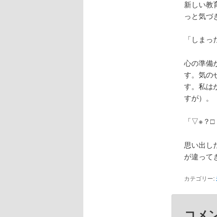
新しい教
っと気づ
「しまっ
心の準備
す。気の
す。私は
すが）。
「▽※？
思い出し
が違って
カテゴリー:
コメ