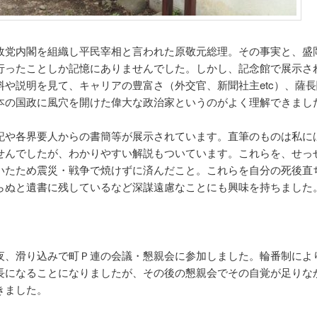
政党内閣を組織し平民宰相と言われた原敬元総理。その事実と、盛
行ったことしか記憶にありませんでした。しかし、記念館で展示さ
料や説明を見て、キャリアの豊富さ（外交官、新聞社主etc）、薩
本の国政に風穴を開けた偉大な政治家というのがよく理解できまし
記や各界要人からの書簡等が展示されています。直筆のものは私に
せんでしたが、わかりやすい解説もついています。これらを、せっ
いたため震災・戦争で焼けずに済んだこと。これらを自分の死後直
らぬと遺書に残しているなど深謀遠慮なことにも興味を持ちました
夜、滑り込みで町Ｐ連の会議・懇親会に参加しました。輪番制によ
長になることになりましたが、その後の懇親会でその自覚が足りな
きました。