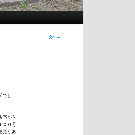
次へ
→
間でし
古宅から
１０６号
感覚があ