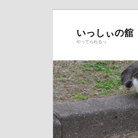
メ
イ
ン
いっしぃの舘
コ
やってられるっ
ン
テ
ン
ツ
へ
移
動