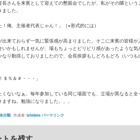
育長さんを来賓として迎えての懇親会でしたが、私がその隣という
きました。
た！俺、主催者代表じゃん！」（※形式的には）
が出来ておらず一気に緊張感が高まりました。そこに来賓の皆様が
せいかもしれませんが、場もちょっとピリピリ感があったような気
かなり動揺しておりましたので、会長挨拶もしどろもどろ（いつも
□！＄％＆＃・・・」
たくないなぁ。毎年参加している同じ場面でも、立場が異なると全
きますね。勉強になりました。。。
未分類
作成者:
ishidate
パーマリンク
ントを残す