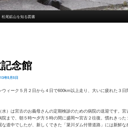
松尾鉱山を知る図書
敬記念館
013年5月5日
ンウィーク５月２日から４日で600km以上走り、大いに疲れた３日
（水）は宮古のお義母さんの定期検診のための病院の送迎です。宮
病院まで、朝５時〜夕方５時の間に盛岡〜宮古２往復。慣れきった
屈な道中でしたが、新しくできた「簗川ダム付替道路」には新鮮な