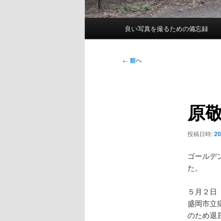
メ
良い写真を撮るための備忘録
イ
ン
メ
投
←
前へ
ニ
稿
ュ
ナ
ー
ビ
原
ゲ
ー
シ
投稿日時:
2
ョ
ン
ゴールデ
た。
５月２日
盛岡市立
のため退