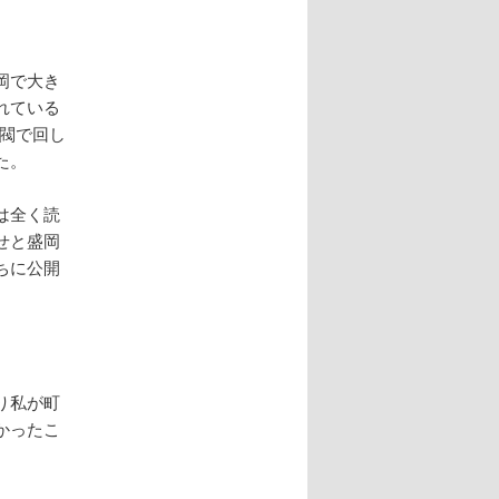
岡で大き
れている
長閥で回し
た。
は全く読
せと盛岡
ちに公開
。
り私が町
かったこ