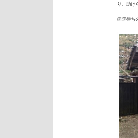
り、助け
病院待ち