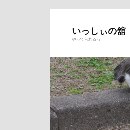
メ
イ
ン
いっしぃの舘
コ
やってられるっ
ン
テ
ン
ツ
へ
移
動