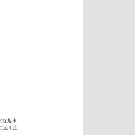
的な趣味
に油を注