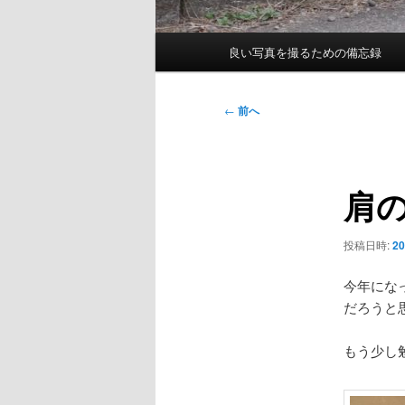
メ
良い写真を撮るための備忘録
イ
ン
メ
投
←
前へ
ニ
稿
ュ
ナ
ー
ビ
肩
ゲ
ー
シ
投稿日時:
2
ョ
ン
今年にな
だろうと
もう少し