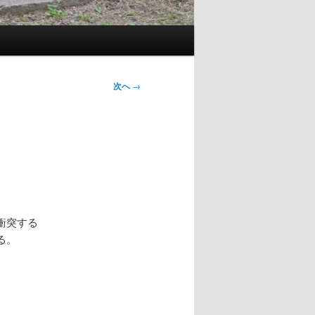
次へ
→
衝突する
る。
。