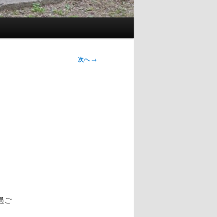
次へ
→
過ご