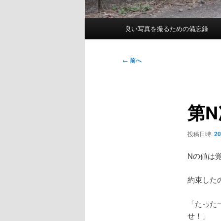
メ
良い写真を撮るための備忘録
イ
ン
メ
投
←
前へ
ニ
稿
ュ
ナ
ー
ビ
第
ゲ
ー
シ
投稿日時:
2
ョ
ン
Nの値は
約束した
「たった
せ！」