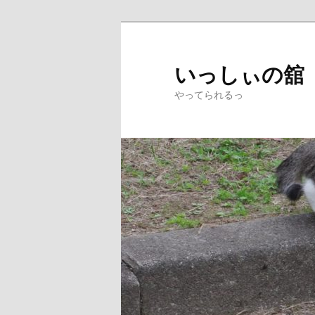
メ
イ
ン
いっしぃの舘
コ
やってられるっ
ン
テ
ン
ツ
へ
移
動