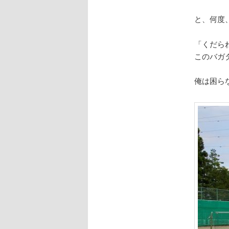
と、何度
「くだら
このバガ
俺は困ら