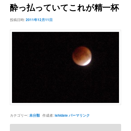
ゲ
酔っ払っていてこれが精一杯
ー
シ
投稿日時:
2011年12月11日
ョ
ン
カテゴリー:
未分類
作成者:
ishidate
パーマリンク