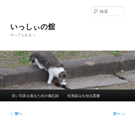
メ
イ
検
ン
索
コ
いっしぃの舘
ン
やってられるっ
テ
ン
ツ
へ
移
動
メ
良い写真を撮るための備忘録
松尾鉱山を知る図書
イ
ン
メ
投
←
前へ
次へ
→
ニ
稿
ュ
ナ
ー
ビ