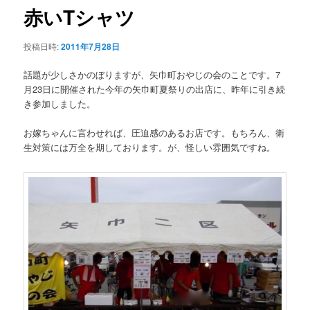
ゲ
赤いTシャツ
ー
シ
投稿日時:
2011年7月28日
ョ
ン
話題が少しさかのぼりますが、矢巾町おやじの会のことです。7
月23日に開催された今年の矢巾町夏祭りの出店に、昨年に引き続
き参加しました。
お嫁ちゃんに言わせれば、圧迫感のあるお店です。もちろん、衛
生対策には万全を期しております。が、怪しい雰囲気ですね。