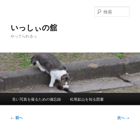
メ
イ
検
ン
索
コ
いっしぃの舘
ン
やってられるっ
テ
ン
ツ
へ
移
動
メ
良い写真を撮るための備忘録
松尾鉱山を知る図書
イ
ン
メ
投
←
前へ
次へ
→
ニ
稿
ュ
ナ
ー
ビ