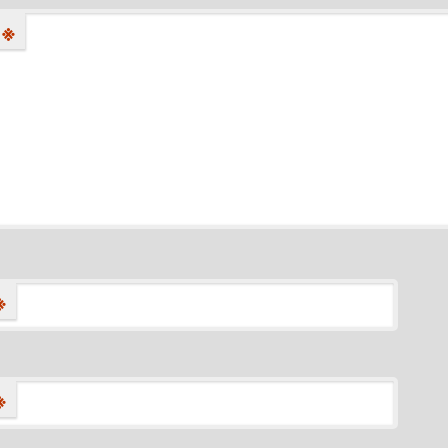
※
※
※