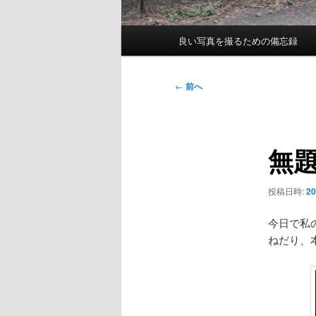
メ
良い写真を撮るための備忘録
イ
ン
メ
投
←
前へ
ニ
稿
ュ
ナ
ー
ビ
無
ゲ
ー
シ
投稿日時:
2
ョ
ン
今日で私
ねだり、