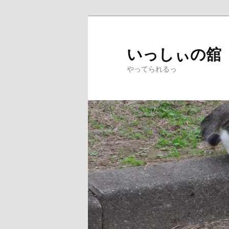
メ
イ
ン
いっしぃの舘
コ
やってられるっ
ン
テ
ン
ツ
へ
移
動