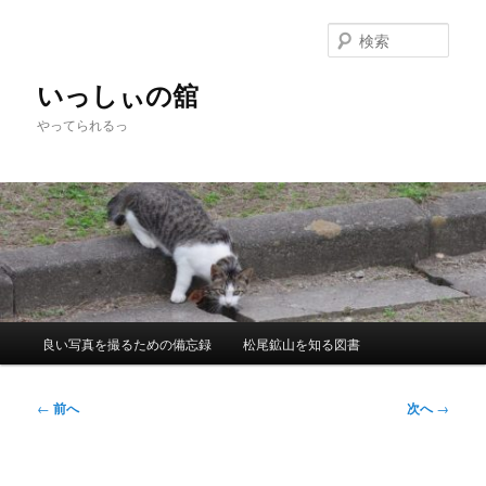
メ
イ
検
ン
索
コ
いっしぃの舘
ン
やってられるっ
テ
ン
ツ
へ
移
動
メ
良い写真を撮るための備忘録
松尾鉱山を知る図書
イ
ン
メ
投
←
前へ
次へ
→
ニ
稿
ュ
ナ
ー
ビ