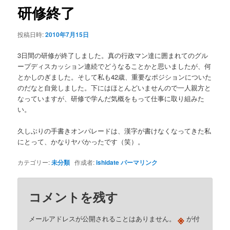
ゲ
研修終了
ー
シ
投稿日時:
2010年7月15日
ョ
ン
3日間の研修が終了しました。真の行政マン達に囲まれてのグル
ープディスカッション連続でどうなることかと思いましたが、何
とかしのぎました。そして私も42歳、重要なポジションについた
のだなと自覚しました。下にはほとんどいませんので一人親方と
なっていますが、研修で学んだ気概をもって仕事に取り組みた
い。
久しぶりの手書きオンパレードは、漢字が書けなくなってきた私
にとって、かなりヤバかったです（笑）。
カテゴリー:
未分類
作成者:
ishidate
パーマリンク
コメントを残す
※
メールアドレスが公開されることはありません。
が付