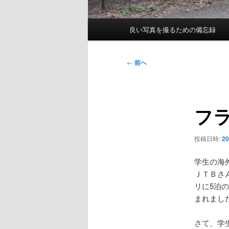
メ
良い写真を撮るための備忘録
イ
ン
メ
投
←
前へ
ニ
稿
ュ
ナ
ー
ビ
フ
ゲ
ー
シ
投稿日時:
2
ョ
ン
学生の海
ＪＴＢさ
リに5泊
まれまし
さて、学