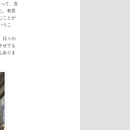
あって、言
た。有意
むことが
いうこ
、日々の
させても
もありま