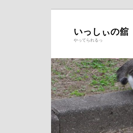
メ
イ
ン
いっしぃの舘
コ
やってられるっ
ン
テ
ン
ツ
へ
移
動