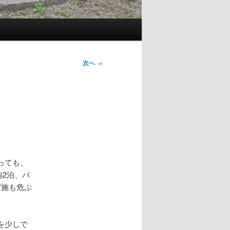
次へ
→
っても、
内2泊、パ
実施も危ぶ
を少しで