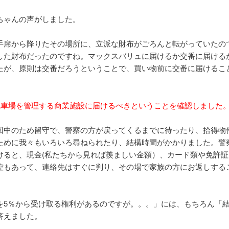
ちゃんの声がしました。
手席から降りたその場所に、立派な財布がごろんと転がっていたの
した財布だったのですね。マックスバリュに届けるか交番に届ける
たが、原則は交番だろうということで、買い物前に交番に届けるこ
駐車場を管理する商業施設に届けるべきということを確認しました
回中のため留守で、警察の方が戻ってくるまでに待ったり、拾得物
ために我々もいろいろ尋ねられたり、結構時間がかかりました。警
けると、現金(私たちから見れば羨ましい金額）、カード類や免許証
控もあって、連絡先はすぐに判り、その場で家族の方にお返しする
。
を5％から受け取る権利があるのですが。。。」には、もちろん「
答えました。