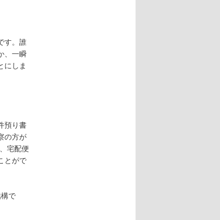
です。誰
か、一瞬
とにしま
。
件預り書
察の方が
、宅配便
ことがで
結構で