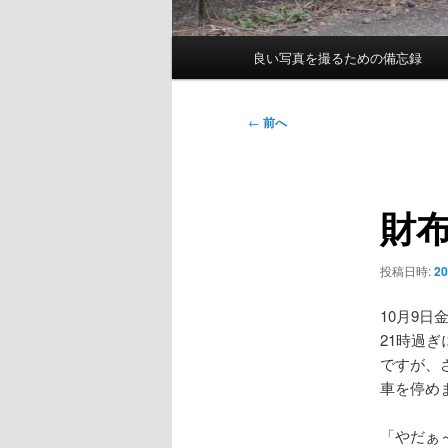
メ
良い写真を撮るための備忘録
イ
ン
メ
投
←
前へ
ニ
稿
ュ
ナ
ー
ビ
財
ゲ
ー
シ
投稿日時:
2
ョ
ン
10月9
21時過
ですが、
車を停め
「やだぁ