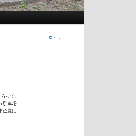
次へ
→
そろって、
ュ駐車場
車位置に