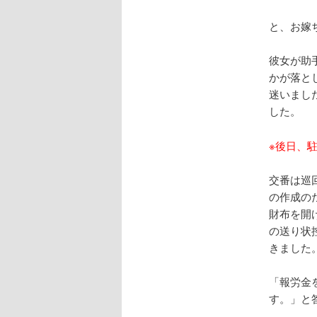
と、お嫁
彼女が助
かが落と
迷いまし
した。
※後日、
交番は巡
の作成の
財布を開
の送り状
きました
「報労金
す。」と