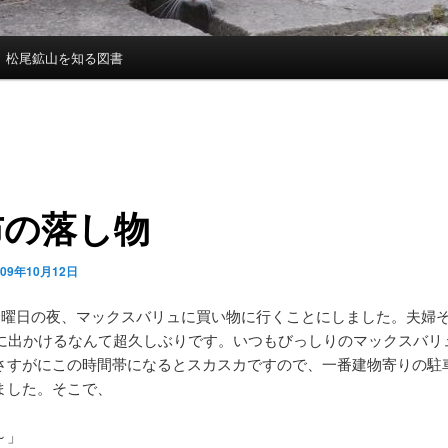
松尾鉱山を知る図書
布の落し物
009年10月12日
日金曜日の夜、マックスバリュに買い物に行くことにしました。夫婦
ぎに出かけるなんて超久しぶりです。いつもびっしりのマックスバリ
さすがにこの時間帯になるとスカスカですので、一番建物寄りの駐
ました。そこで、
～」