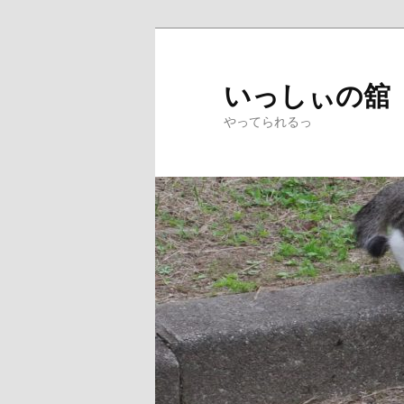
メ
イ
ン
いっしぃの舘
コ
やってられるっ
ン
テ
ン
ツ
へ
移
動