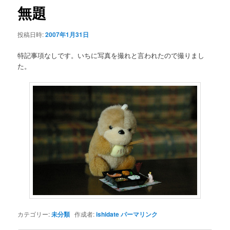
ゲ
無題
ー
シ
投稿日時:
2007年1月31日
ョ
ン
特記事項なしです。いちに写真を撮れと言われたので撮りまし
た。
カテゴリー:
未分類
作成者:
ishidate
パーマリンク