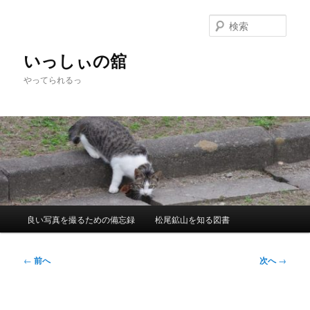
メ
イ
検
ン
索
コ
いっしぃの舘
ン
やってられるっ
テ
ン
ツ
へ
移
動
メ
良い写真を撮るための備忘録
松尾鉱山を知る図書
イ
ン
メ
投
←
前へ
次へ
→
ニ
稿
ュ
ナ
ー
ビ