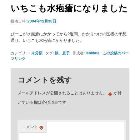
ゲ
いちこも水疱瘡になりました
ー
シ
投稿日時:
2004年12月30日
ョ
ン
ぴーこが水疱瘡にかかってから2週間、かかりつけの医者の予想
通り、いちこも水疱瘡にかかりました。
カテゴリー:
未分類
タグ:
娘
、
息子
作成者:
ishidate
この投稿のパー
マリンク
コメントを残す
※
メールアドレスが公開されることはありません。
が付
いている欄は必須項目です
※
コメント