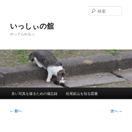
メ
イ
検
ン
索
コ
いっしぃの舘
ン
やってられるっ
テ
ン
ツ
へ
移
動
メ
良い写真を撮るための備忘録
松尾鉱山を知る図書
イ
ン
メ
投
←
前へ
次へ
→
ニ
稿
ュ
ナ
ー
ビ