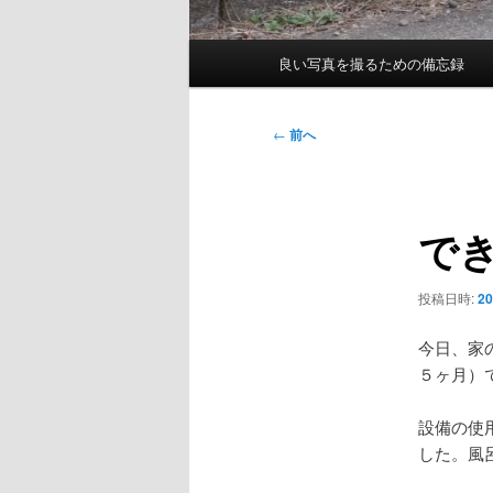
メ
良い写真を撮るための備忘録
イ
ン
メ
投
←
前へ
ニ
稿
ュ
ナ
ー
ビ
で
ゲ
ー
シ
投稿日時:
2
ョ
ン
今日、家
５ヶ月）
設備の使
した。風