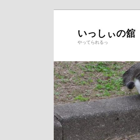
メ
イ
ン
いっしぃの舘
コ
やってられるっ
ン
テ
ン
ツ
へ
移
動