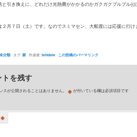
と引き換えに、どれだけ光熱費がかかるのかガクガクブルブル((((;゜
は２月７日（土）です。なのでスミマセン、大船渡には応援に行け
未分類
タグ:
家
作成者:
ishidate
この投稿のパーマリンク
ントを残す
※
レスが公開されることはありません。
が付いている欄は必須項目です
※