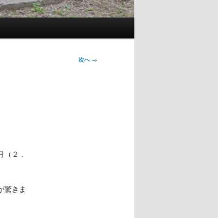
次へ
→
月（２．
が驚きま