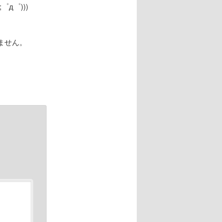
д゜)))
ません。