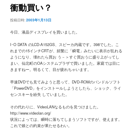
ゲ
衝動買い？
ー
シ
投稿日時:
2003年1月13日
ョ
ン
今日、液晶ディスプレイを買いました。
I･O DATA のLCD-A152GS、スピーカ内蔵です。398でした。こ
れまでの15インチCRTが、頻繁に「瞬電」みたいに表示が乱れる
ようになり、壊れたら買お う－＞すぐ買おうに盛り上がってし
まい、仙北町のOAシステムプラザで買いました。家庭では目に
きますねー。明るくて、目が疲れちゃいます。
早速DVDでも見てみようと思って、DVD-ROMのバンドルソフト
「PowerDVD」をインストールしようとしたら、ショック、ライ
センスキーを紛失 していました。
その代わりに、VideoLANなるものを見つけました。
http://www.videolan.org/
状況によっては、瞬時に落ちてしまうソフトですが、使えます。
これで娘との約束が果たせるわい。