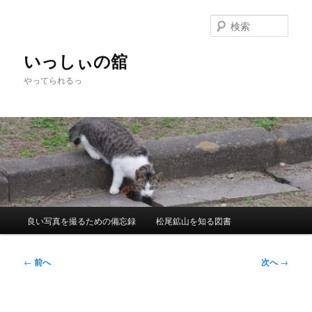
メ
イ
検
ン
索
コ
いっしぃの舘
ン
やってられるっ
テ
ン
ツ
へ
移
動
メ
良い写真を撮るための備忘録
松尾鉱山を知る図書
イ
ン
メ
投
←
前へ
次へ
→
ニ
稿
ュ
ナ
ー
ビ