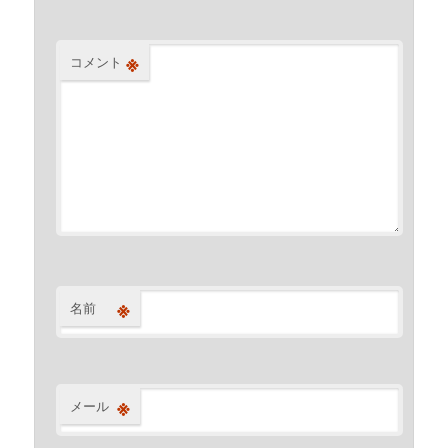
※
コメント
※
名前
※
メール