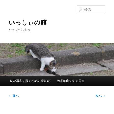
メ
イ
検
ン
索
コ
いっしぃの舘
ン
やってられるっ
テ
ン
ツ
へ
移
動
メ
良い写真を撮るための備忘録
松尾鉱山を知る図書
イ
ン
メ
投
←
前へ
次へ
→
ニ
稿
ュ
ナ
ー
ビ