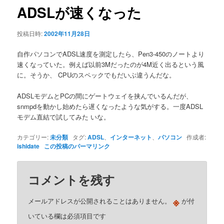
ゲ
ADSLが速くなった
ー
シ
投稿日時:
2002年11月28日
ョ
ン
自作パソコンでADSL速度を測定したら、Pen3-450のノートより
速くなっていた。例えば以前3Mだったのが4M近く出るという風
に。そうか、 CPUのスペックでもだいぶ違うんだな。
ADSLモデムとPCの間にゲートウェイを挟んでいるんだが、
snmpdを動かし始めたら遅くなったような気がする。一度ADSL
モデム直結で試してみた いな。
カテゴリー:
未分類
タグ:
ADSL
、
インターネット
、
パソコン
作成者:
ishidate
この投稿のパーマリンク
コメントを残す
※
メールアドレスが公開されることはありません。
が付
いている欄は必須項目です