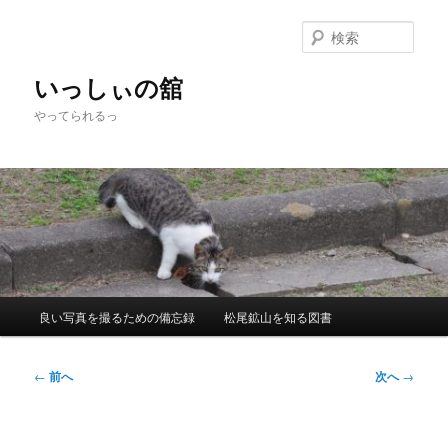
メ
イ
検
ン
索
コ
いっしぃの舘
ン
やってられるっ
テ
ン
ツ
へ
移
動
メ
良い写真を撮るための備忘録
松尾鉱山を知る図書
イ
ン
メ
投
←
前へ
次へ
→
ニ
稿
ュ
ナ
ー
ビ