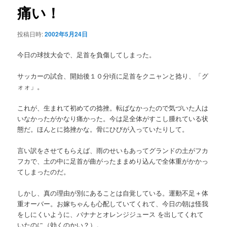
ゲ
痛い！
ー
シ
投稿日時:
2002年5月24日
ョ
ン
今日の球技大会で、足首を負傷してしまった。
サッカーの試合、開始後１０分頃に足首をクニャンと捻り、「グ
ォォ」。
これが、生まれて初めての捻挫。転ばなかったので気づいた人は
いなかったがかなり痛かった。今は足全体がすこし腫れている状
態だ。ほんとに捻挫かな。骨にひびが入っていたりして。
言い訳をさせてもらえば、雨のせいもあってグランドの土がフカ
フカで、土の中に足首が曲がったままめり込んで全体重がかかっ
てしまったのだ。
しかし、真の理由が別にあることは自覚している。運動不足＋体
重オーバー。お嫁ちゃんも心配していてくれて、今日の朝は怪我
をしにくいように、バナナとオレンジジュース を出してくれて
いたのに（効くのかい？）。