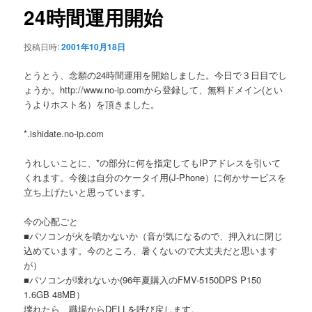
ゲ
24時間運用開始
ー
シ
投稿日時:
2001年10月18日
ョ
ン
とうとう、念願の24時間運用を開始しました。今日で３日目でし
ょうか。http://www.no-ip.comから登録して、無料ドメイン(とい
うよりホスト名）を頂きました。
*.ishidate.no-ip.com
うれしいことに、*の部分に何を指定してもIPアドレスを引いて
くれます。今後は自分のケータイ用(J-Phone）に何かサービスを
立ち上げたいと思っています。
今の心配ごと
■パソコンが火を噴かないか（音が気になるので、押入れに閉じ
込めています。今のところ、暑くないので大丈夫だと思います
が）
■パソコンが壊れないか(96年夏購入のFMV-5150DPS P150
1.6GB 48MB）
壊れたら、職場からDELLを呼び戻します。