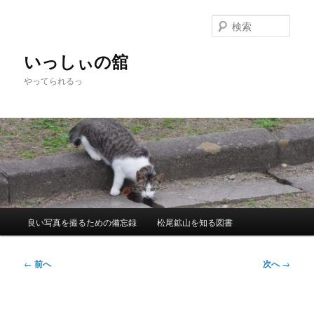
メ
イ
検
ン
索
コ
いっしぃの舘
ン
やってられるっ
テ
ン
ツ
へ
移
動
メ
良い写真を撮るための備忘録
松尾鉱山を知る図書
イ
ン
メ
投
←
前へ
次へ
→
ニ
稿
ュ
ナ
ー
ビ